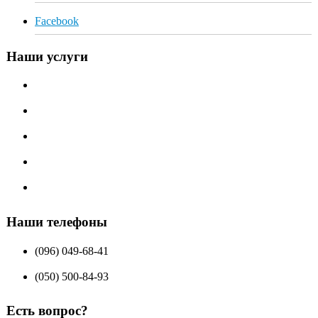
Facebook
Наши услуги
Алмазная резка дисковой пилой
Алмазное сверление
Резка канатной пилой
Демонтаж стен
Ремонт химическими анкерами
Наши телефоны
(096) 049-68-41
(050) 500-84-93
Есть вопрос?