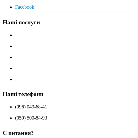
Facebook
Наші послуги
Алмазне різання дисковою пилкою
Алмазне буріння
Різка бетону канатною пилкою
Демонтаж стін
Ремонт хімічними анкерами
Наші телефони
(096) 049-68-41
(050) 500-84-93
Є питання?