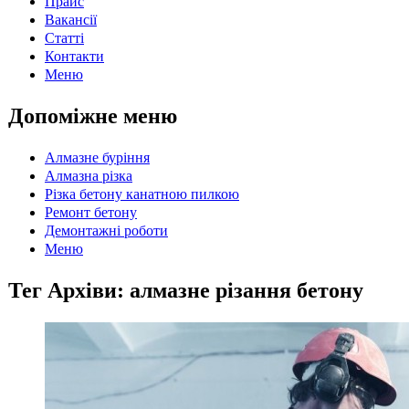
Прайс
Вакансії
Статті
Контакти
Меню
Допоміжне меню
Алмазне буріння
Алмазна різка
Різка бетону канатною пилкою
Ремонт бетону
Демонтажні роботи
Меню
Тег Архіви:
алмазне різання бетону