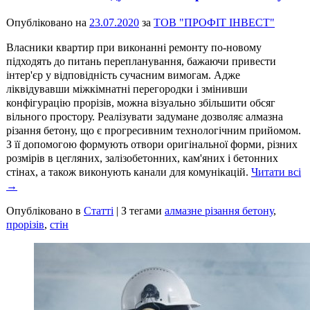
Опубліковано на
23.07.2020
за
ТОВ "ПРОФІТ ІНВЕСТ"
Власники квартир при виконанні ремонту по-новому
підходять до питань перепланування, бажаючи привести
інтер'єр у відповідність сучасним вимогам. Адже
ліквідувавши міжкімнатні перегородки і змінивши
конфігурацію прорізів, можна візуально збільшити обсяг
вільного простору. Реалізувати задумане дозволяє алмазна
різання бетону, що є прогресивним технологічним прийомом.
З її допомогою формують отвори оригінальної форми, різних
розмірів в цегляних, залізобетонних, кам'яних і бетонних
стінах, а також виконують канали для комунікацій.
Читати всі
→
Опубліковано в
Статті
|
З тегами
алмазне різання бетону
,
прорізів
,
стін