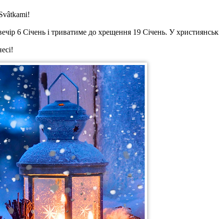
Svâtkami!
чір 6 Січень і триватиме до хрещення 19 Січень. У християнські
есі!