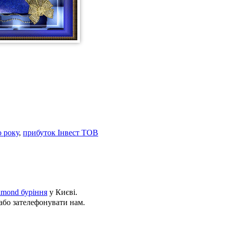
 року
,
прибуток Інвест ТОВ
amond буріння
у Києві.
або зателефонувати нам.