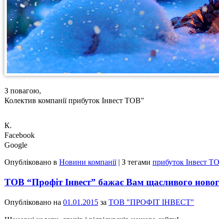
З повагою,
Колектив компанії прибуток Інвест ТОВ"
К.
Facebook
Google
Опубліковано в
Новини компанії
|
З тегами
прибуток Інвест Т
ТОВ “Профіт Інвест” бажає Вам щасливого новог
Опубліковано на
01.01.2015
за
ТОВ "ПРОФІТ ІНВЕСТ"