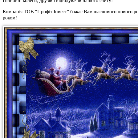
Шановні колеги, друзів і відвідувачів нашого сайту!
Компанія ТОВ “Профіт Інвест” бажає Вам щасливого нового року!
роком!