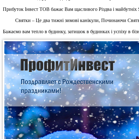
Прибуток Інвест ТОВ бажає Вам щасливого Різдва і майбутніх 
Святки – Це два тижні зимові канікули, Починаючи Святве
Бажаємо вам тепло в будинку, затишок в будинках і успіху в бізн