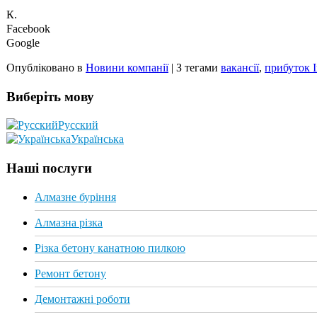
К.
Facebook
Google
Опубліковано в
Новини компанії
|
З тегами
вакансії
,
прибуток 
Виберіть мову
Русский
Українська
Наші послуги
Алмазне буріння
Алмазна різка
Різка бетону канатною пилкою
Ремонт бетону
Демонтажні роботи