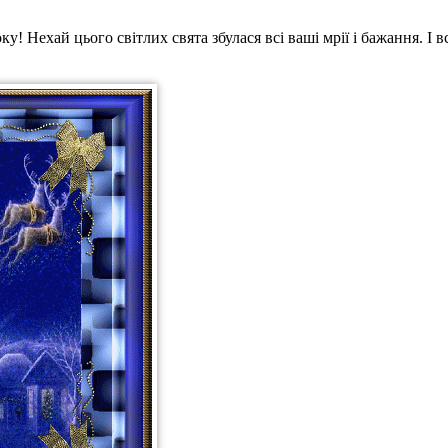
 Нехай цього світлих свята збулася всі ваші мрії і бажання. І в