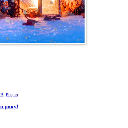
ОВ
,
Різдво
о року!