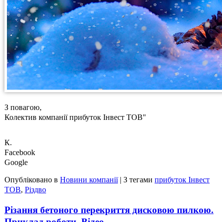
З повагою,
Колектив компанії прибуток Інвест ТОВ"
К.
Facebook
Google
Опубліковано в
Новини компанії
|
З тегами
прибуток Інвест
ТОВ
,
Різдво
Різання бетоного перекриття дисковою пилкою.
Приклад роботи. Відео.