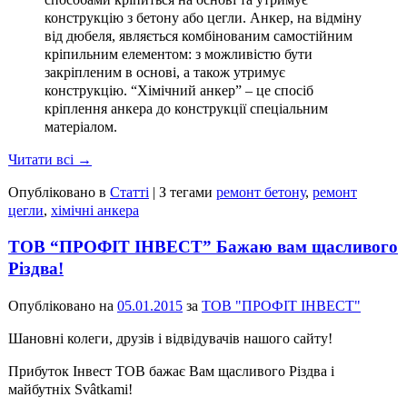
конструкцію з бетону або цегли. Анкер, на відміну
від дюбеля, являється комбінованим самостійним
кріпильним елементом: з можливістю бути
закріпленим в основі, а також утримує
конструкцію. “Хімічний анкер” – це спосіб
кріплення анкера до конструкції спеціальним
матеріалом.
Читати всі →
Опубліковано в
Статті
|
З тегами
ремонт бетону
,
ремонт
цегли
,
хімічні анкера
ТОВ “ПРОФІТ ІНВЕСТ” Бажаю вам щасливого
Різдва!
Опубліковано на
05.01.2015
за
ТОВ "ПРОФІТ ІНВЕСТ"
Шановні колеги, друзів і відвідувачів нашого сайту!
Прибуток Інвест ТОВ бажає Вам щасливого Різдва і
майбутніх Svâtkami!