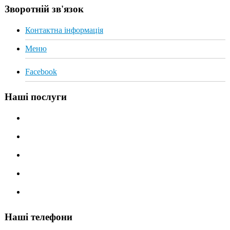
Зворотній зв'язок
Контактна інформація
Меню
Facebook
Наші послуги
Алмазне різання дисковою пилкою
Алмазне буріння
Різка бетону канатною пилкою
Демонтаж стін
Ремонт хімічними анкерами
Наші телефони